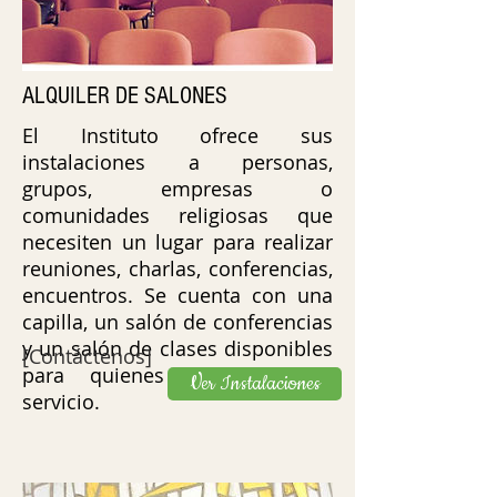
ALQUILER DE SALONES
El Instituto ofrece sus
instalaciones a personas,
grupos, empresas o
comunidades religiosas que
necesiten un lugar para realizar
reuniones, charlas, conferencias,
encuentros. Se cuenta con una
capilla, un salón de conferencias
y un salón de clases disponibles
[Contáctenos]
para quienes soliciten este
Ver Instalaciones
servicio.